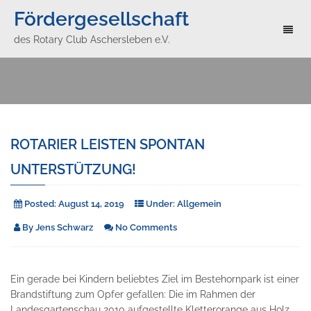
Fördergesellschaft
Toggl
des Rotary Club Aschersleben e.V.
naviga
ROTARIER LEISTEN SPONTAN
UNTERSTÜTZUNG!
Posted:
August 14, 2019
Under:
Allgemein
By
Jens Schwarz
No Comments
Ein gerade bei Kindern beliebtes Ziel im Bestehornpark ist einer
Brandstiftung zum Opfer gefallen: Die im Rahmen der
Landesgartenschau 2010 aufgestellte Kletterorange aus Holz