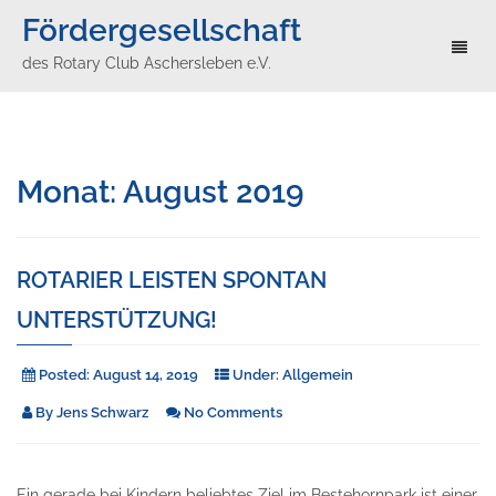
Fördergesellschaft
Toggl
des Rotary Club Aschersleben e.V.
naviga
Monat:
August 2019
ROTARIER LEISTEN SPONTAN
UNTERSTÜTZUNG!
Posted:
August 14, 2019
Under:
Allgemein
By
Jens Schwarz
No Comments
Ein gerade bei Kindern beliebtes Ziel im Bestehornpark ist einer