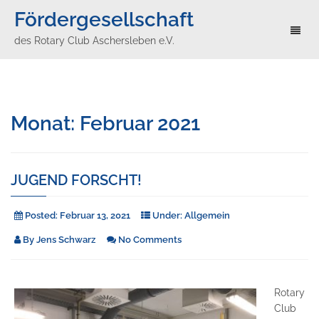
Fördergesellschaft
Toggl
des Rotary Club Aschersleben e.V.
naviga
Monat:
Februar 2021
JUGEND FORSCHT!
Posted:
Februar 13, 2021
Under:
Allgemein
By
Jens Schwarz
No Comments
Rotary
Club